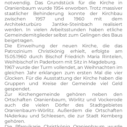
notwendig. Das Grundstück für die Kirche in
Oranienbaum wurde 1954 erworben. Trotz massiver
staatlicher Behinderung konnte der Kirchbau
zwischen 1957 und 1960 mit dem
Architekturbüro Jantke-Steinbach realisiert
werden. In vielen Arbeitsstunden haben etliche
Gemeindemitglieder selbst zum Gelingen des Baus
beigetragen.
Die Einweihung der neuen Kirche, die das
Patrozinium Christkönig erhielt, erfolgte am
15.05.1960 durch Bischof Friedrich Maria Rintelen,
Weihbischof in Paderborn mit Sitz in Magdeburg.
1967 wurde der Turm vollendet, an Weihnachten im
gleichen Jahr erklangen zum ersten Mal die vier
Glocken. Für die Ausstattung der Kirche haben die
Gruppen und Kreise der Gemeinde viel Geld
gespendet.
Zur Kirchengemeinde gehören neben den
Ortschaften Oranienbaum, Wörlitz und Vockerode
auch die vielen Dörfer des Stadtgebietes
Oranienbaum-Wörlitz. Außerdem die Ortschaften
NAderkau und Schleesen, die zur Stadt Kemberg
gehören.
Die Pfarrvikarie Christkönig Oranienbaum wurde