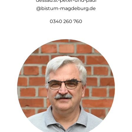
dessau.st-peter-und-paul
@bistum-magdeburg.de
0340 260 760